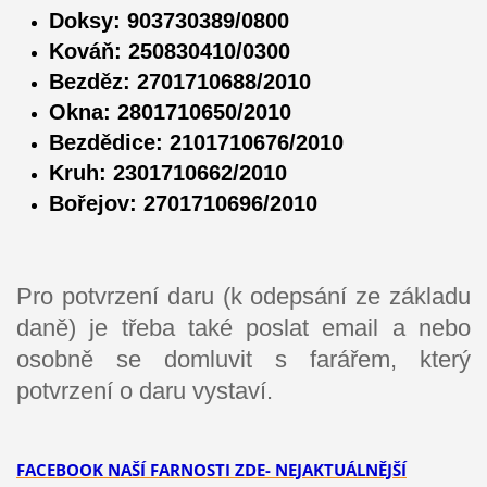
Doksy: 903730389/0800
Kováň: 250830410/0300
Bezděz: 2701710688/2010
Okna: 2801710650/2010
Bezdědice: 2101710676/2010
Kruh: 2301710662/2010
Bořejov: 2701710696/2010
Pro potvrzení daru (k odepsání ze základu
daně) je třeba také poslat email a nebo
osobně se domluvit s farářem, který
potvrzení o daru vystaví.
F
ACEBOOK NAŠÍ FARNOSTI ZDE- NEJAKTUÁLNĚJŠÍ