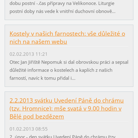
dobu postní -.čas přípravy na Velikonoce. Liturgie
postní doby nás vede k vnitřní duchovní obnově...
Kostely v našich farnostech: vše důležité o
nich na našem webu
02.02.2013 11:21
Otec Jan Jiřiště Nepomuk si dal obrovskou práci a sepsal
důležité informace o kostelech a kaplích z našich
farností, navíc k tomu přidal i...
2.2.2013 svátku Uvedení Páně do chrámu
(tzv. Hromnice): mše svatá v 9.00 hodin v
Bělé pod bezdězem
01.02.2013 08:55
2. únor - den svátku Uvedení Páně do chrámu (tzv.