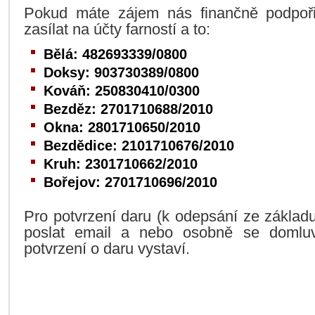
Pokud máte zájem nás finančně podpořit
zasílat na účty farností a to:
Bělá:
482693339/0800
Doksy: 903730389/0800
Kováň: 250830410/0300
Bezděz: 2701710688/2010
Okna: 2801710650/2010
Bezdědice: 2101710676/2010
Kruh: 2301710662/2010
Bořejov: 2701710696/2010
Pro potvrzení daru (k odepsání ze základu
poslat email a nebo osobně se domluvi
potvrzení o daru vystaví.