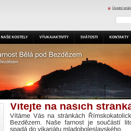
Úvodní strá
NAŠE KOSTELY
VÝUKA/AKTIVITY
SVÁTOSTI
KONTAKTY
Vítejte na našich stránk
Vítáme Vás na stránkách Římskokatolick
Bezdězem. Naše farnost je součástí lit
spadá do vikariátu mladoboleslavského.