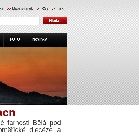
nka
Mapa stránek
RSS
Tisk
FOTO
Novinky
ách
é farnosti Bělá pod
oměřické diecéze a