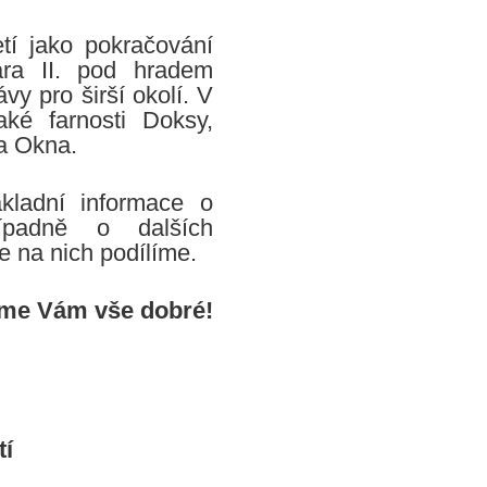
tí jako pokračování
ara II. pod hradem
y pro širší okolí. V
ké farnosti Doksy,
a Okna.
kladní informace o
řípadně o dalších
 na nich podílíme.
me Vám vše dobré!
tí