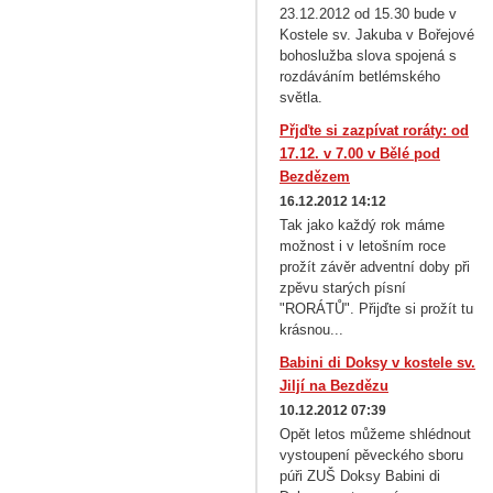
23.12.2012 od 15.30 bude v
Kostele sv. Jakuba v Bořejové
bohoslužba slova spojená s
rozdáváním betlémského
světla.
Přjďte si zazpívat roráty: od
17.12. v 7.00 v Bělé pod
Bezdězem
16.12.2012 14:12
Tak jako každý rok máme
možnost i v letošním roce
prožít závěr adventní doby při
zpěvu starých písní
"RORÁTŮ". Přijďte si prožít tu
krásnou...
Babini di Doksy v kostele sv.
Jiljí na Bezdězu
10.12.2012 07:39
Opět letos můžeme shlédnout
vystoupení pěveckého sboru
púři ZUŠ Doksy Babini di