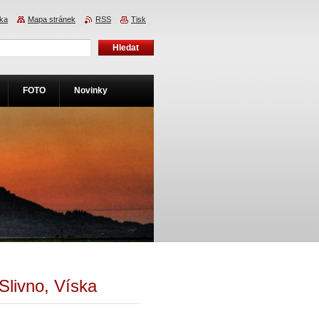
nka
Mapa stránek
RSS
Tisk
FOTO
Novinky
Slivno, Víska