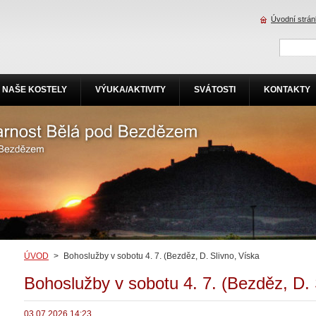
Úvodní strá
NAŠE KOSTELY
VÝUKA/AKTIVITY
SVÁTOSTI
KONTAKTY
ÚVOD
>
Bohoslužby v sobotu 4. 7. (Bezděz, D. Slivno, Víska
Bohoslužby v sobotu 4. 7. (Bezděz, D. 
03.07.2026 14:23