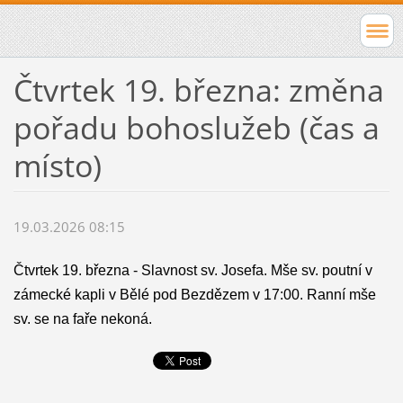
Čtvrtek 19. března: změna
pořadu bohoslužeb (čas a
místo)
19.03.2026 08:15
Čtvrtek 19. března - Slavnost sv. Josefa. Mše sv. poutní v
zámecké kapli v Bělé pod Bezdězem v 17:00. Ranní mše
sv. se na faře nekoná.