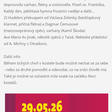
doprovodu varhan, flétny a violoncella. Píseň sv. Františka,
Každý den, pětihlasá hymna Poutníci naděje a další...
2) Hudební překvapení od Václava Zelenky (bezklapkový
klarinet, příčná flétna) a Dagmar Čemusové
(mezzosopránový zpěv), varhany (Kamil Škoda):
Ave Maria 4x jinak, několik zpěvů z Taizé, Nebeské přátelství
od A. Michny z Otradovic.
Další info:
Během tichých chvil v kostele bude možné nechat se za sebe
- nebo za druhé pomodlit a odevzdat, co na srdci člověk má.
Také je možné se zúčastnit mše svaté na začátku Noci
kostelů.