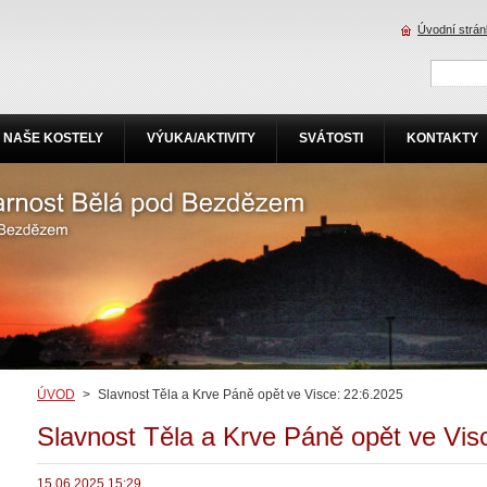
Úvodní strá
NAŠE KOSTELY
VÝUKA/AKTIVITY
SVÁTOSTI
KONTAKTY
ÚVOD
>
Slavnost Těla a Krve Páně opět ve Visce: 22:6.2025
Slavnost Těla a Krve Páně opět ve Vis
15.06.2025 15:29