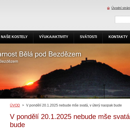
Úvodní strá
NAŠE KOSTELY
VÝUKA/AKTIVITY
SVÁTOSTI
KONTAKTY
ÚVOD
>
V pondělí 20.1.2025 nebude mše svatá, v úterý naopak bude
V pondělí 20.1.2025 nebude mše svatá
bude