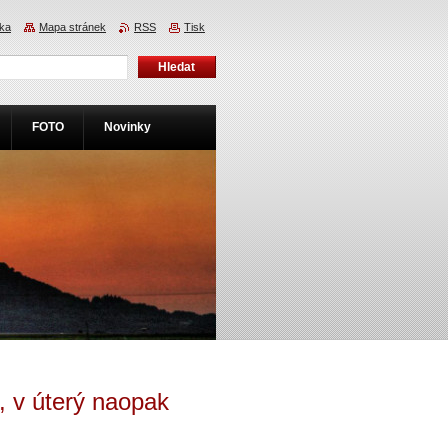
nka
Mapa stránek
RSS
Tisk
FOTO
Novinky
, v úterý naopak