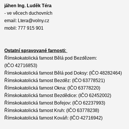
jáhen Ing. Luděk Téra
- ve věcech duchovních
email: Ltera@volny.cz
mobil: 777 915 901
Ostatní spravované farnosti:
Římskokatolická farnost Bělá pod Bezdězem:
(IČO
42716853)
Římskokatolická farnost Bělá pod Doksy: (IČO
48282464)
Římskokatolická farnost Bezděz:
(IČO 63778521)
Římskokatolická farnost Okna:
(IČO 63778220)
Římskokatolická farnost Bezdědice:
(IČO 62452002)
Římskokatolická farnost Bořejov:
(IČO 62237993)
Římskokatolická farnost Kruh: (IČO
63778238)
Římskokatolická farnost Kováň:
(IČO 42716942)