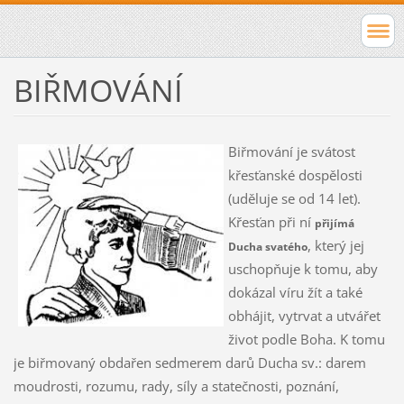
BIŘMOVÁNÍ
Biřmování je svátost
křesťanské dospělosti
(uděluje se od 14 let).
Křesťan při ní
přijímá
, který jej
Ducha svatého
uschopňuje k tomu, aby
dokázal víru žít a také
obhájit, vytrvat a utvářet
život podle Boha. K tomu
je biřmovaný obdařen sedmerem darů Ducha sv.: darem
moudrosti, rozumu, rady, síly a statečnosti, poznání,