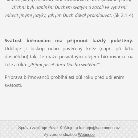
všichni byli naplněni Duchem svatým a začali ve vytržení
mluvit jinými jazyky, jak jim Duch dával promlouvat.
(Sk 2,1-4)
Svátost biřmování má přijmout každý pokřtěný.
Uděluje ji biskup nebo pověřený kněz (např. při křtu
dospělého) tak, že maže posvátným olejem biřmovance na
čele a říká: „
Přijmi pečeť daru Ducha svatého!“
Příprava biřmovanců probíhá asi půl roku před udílením
svátosti.
Správu zajišťuje Pavel Koštejn- p.kostejn@sapmimon.cz
Vytvořeno službou
Webnode