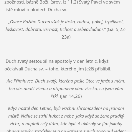
zbožnosti, bázně Boží. (srov. Iz 11.2) Svatý Pavel ve svém
listě mluví o plodech Ducha sv.:
„Ovoce Božího Ducha však je láska, radost, pokoj, trpělivost,
laskavost, dobrota, věrnost, tichost a sebeovládání.“
(Gal 5,22-
23a)
Duch svatý sestoupil na apoštoly v den letnic, když
očekávali Ducha sv. – toho, kterého jim Ježíš přislíbil.
Ale Přímluvce, Duch svatý, kterého pošle Otec ve jménu mém,
ten vás naučí všemu a připomene vám všecko, co jsem vám
řekl.
(Jan 14,26)
Když nastal den Letnic, byli všichni shromážděni na jednom
místě. Náhle se strhl hukot z nebe, jako když se žene prudký
vichr, a naplnil celý dům, kde byli. A ukázaly se jim jakoby
ohnivé jazyky, rozdělily se a na každém z nich spočinul jeden;