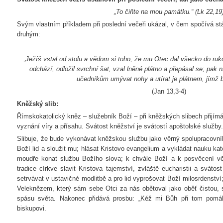
„To čiňte na mou památku.“ (Lk 22,19
Svým vlastním příkladem při poslední večeři ukázal, v čem spočívá st
druhým:
„
Ježíš vstal od stolu a vědom si toho, že mu Otec dal všecko do ru
odchází, odložil svrchní šat, vzal lněné plátno a přepásal se; pak 
učedníkům umývat nohy a utírat je plátnem, jímž b
(Jan 13,3-4)
Kněžský slib:
Římskokatolický kněz – služebník Boží – při kněžských slibech přijímá 
vyznání víry a přísahu. Svátost kněžství je svátostí apoštolské služby.
Slibuje, že bude vykonávat kněžskou službu jako věrný spolupracovn
Boží lid a sloužit mu; hlásat Kristovo evangelium a vykládat nauku ka
moudře konat službu Božího slova; k chvále Boží a k posvěcení věř
tradice církve slavit Kristova tajemství, zvláště eucharistii a sváto
setrvávat v ustavičné modlitbě a pro lid vyprošovat Boží milosrdenství;
Veleknězem, který sám sebe Otci za nás obětoval jako oběť čistou, 
spásu světa. Nakonec přidává prosbu: „Kéž mi Bůh při tom pomáhá
biskupovi.