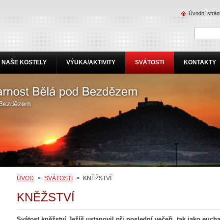
Úvodní strá
NAŠE KOSTELY
VÝUKA/AKTIVITY
SVÁTOSTI
KONTAKTY
ÚVOD
>
SVÁTOSTI
>
KNĚŽSTVÍ
KNĚŽSTVÍ
Svátost kněžství Ježíš ustanovil při poslední večeři, tak jako euchar