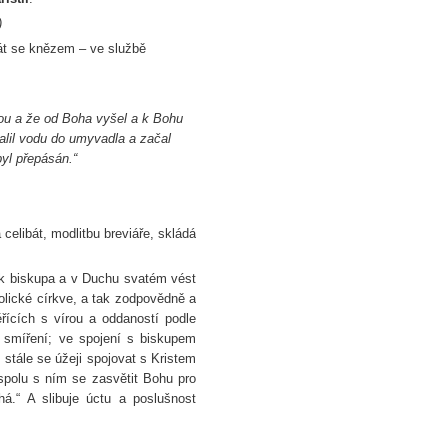
)
át se knězem – ve službě
kou a že od Boha vyšel a k Bohu
nalil vodu do umyvadla a začal
yl přepásán.“
celibát, modlitbu breviáře, skládá
ík biskupa a v Duchu svatém vést
tolické církve, a tak zodpovědně a
ících s vírou a oddaností podle
st smíření; ve spojení s biskupem
 stále se úžeji spojovat s Kristem
spolu s ním se zasvětit Bohu pro
.“ A slibuje úctu a poslušnost