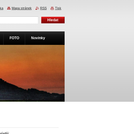
nka
Mapa stránek
RSS
Tisk
FOTO
Novinky
istii
: