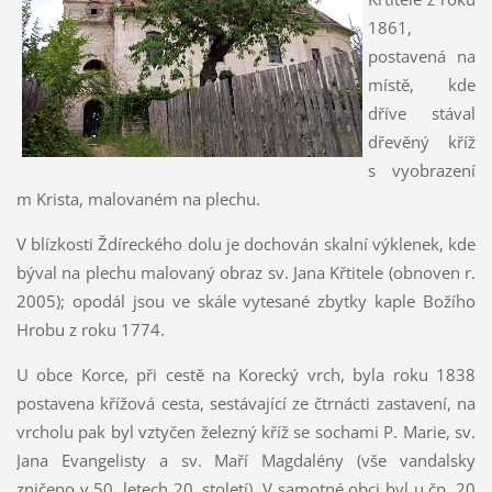
1861,
postavená na
místě, kde
dříve stával
dřevěný kříž
s vyobrazení
m Krista, malovaném na plechu.
V blízkosti Ždíreckého dolu je dochován skalní výklenek, kde
býval na plechu malovaný obraz sv. Jana Křtitele (obnoven r.
2005); opodál jsou ve skále vytesané zbytky kaple Božího
Hrobu z roku 1774.
U obce Korce, při cestě na Korecký vrch, byla roku 1838
postavena křížová cesta, sestávající ze čtrnácti zastavení, na
vrcholu pak byl vztyčen železný kříž se sochami P. Marie, sv.
Jana Evangelisty a sv. Maří Magdalény (vše vandalsky
zničeno v 50. letech 20. století). V samotné obci byl u čp. 20