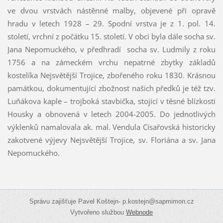
ve dvou vrstvách nástěnné malby, objevené při opravě
hradu v letech 1928 – 29. Spodní vrstva je z 1. pol. 14.
století, vrchní z počátku 15. století. V obci byla dále socha sv.
Jana Nepomuckého, v předhradí socha sv. Ludmily z roku
1756 a na zámeckém vrchu nepatrné zbytky základů
kostelíka Nejsvětější Trojice, zbořeného roku 1830. Krásnou
památkou, dokumentující zbožnost našich předků je též tzv.
Luňákova kaple – trojboká stavbička, stojící v těsné blízkosti
Housky a obnovená v letech 2004-2005. Do jednotlivých
výklenků namalovala ak. mal. Vendula Císařovská historicky
zakotvené výjevy Nejsvětější Trojice, sv. Floriána a sv. Jana
Nepomuckého.
Správu zajišťuje Pavel Koštejn- p.kostejn@sapmimon.cz
Vytvořeno službou
Webnode