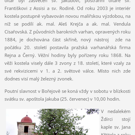
oltář byl zasvěcen sv. Jakubovi, postranní oltáře sv.
Františkovi z Assisi a sv. Rodině. Od roku 2003 je interiér
kostela postupně vybavován novou malířskou výzdobou, na
níž se podílí ak. mal. Aleš Krejča a ak. mal. Vendula
Císařovská. Z původních barokních varhan, opravených roku
1884, je dochována část skříně, nový nástroj zde na
počátku 20. století postavila pražská varhanářská firma
Rejna a Černý. Věžní hodiny byly pořízeny roku 1868. Na
věži kostela visely dále 3 zvony z 18. století, které vzaly za
své rekvizicemi v 1. a 2. světové válce. Místo nich zde
dodnes visí malý železný zvonek.
Poutní slavnost v Bořejově se koná vždy v sobotu v blízkosti
svátku sv. apoštola Jakuba (25. červenec) v 10,00 hodin.
V nedalekém
Ždírci stojí
kaple sv. Jana
Křtitele z roku