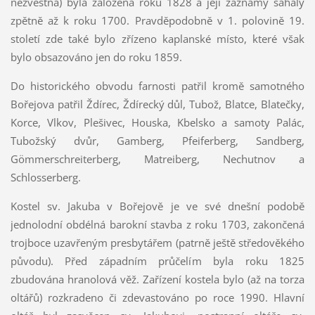
nezvěstná) byla založena roku 1828 a její záznamy sahaly
zpětně až k roku 1700. Pravděpodobně v 1. polovině 19.
století zde také bylo zřízeno kaplanské místo, které však
bylo obsazováno jen do roku 1859.
Do historického obvodu farnosti patřil kromě samotného
Bořejova patřil Ždírec, Ždírecký důl, Tubož, Blatce, Blatečky,
Korce, Vlkov, Plešivec, Houska, Kbelsko a samoty Palác,
Tubožský dvůr, Gamberg, Pfeiferberg, Sandberg,
Gömmerschreiterberg, Matreiberg, Nechutnov a
Schlosserberg.
Kostel sv. Jakuba v Bořejově je ve své dnešní podobě
jednolodní obdélná barokní stavba z roku 1703, zakončená
trojboce uzavřeným presbytářem (patrně ještě středověkého
původu). Před západním průčelím byla roku 1825
zbudována hranolová věž. Zařízení kostela bylo (až na torza
oltářů) rozkradeno či zdevastováno po roce 1990. Hlavní