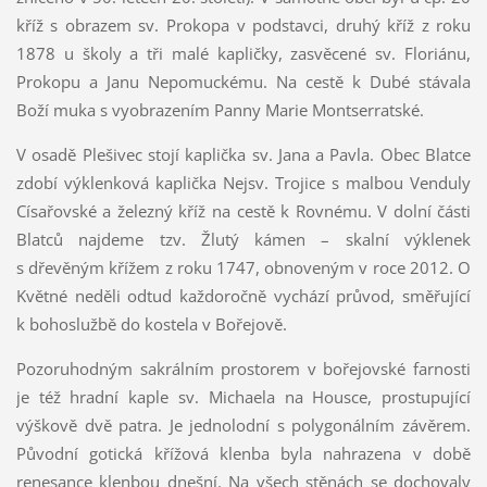
kříž s obrazem sv. Prokopa v podstavci, druhý kříž z roku
1878 u školy a tři malé kapličky, zasvěcené sv. Floriánu,
Prokopu a Janu Nepomuckému. Na cestě k Dubé stávala
Boží muka s vyobrazením Panny Marie Montserratské.
V osadě Plešivec stojí kaplička sv. Jana a Pavla. Obec Blatce
zdobí výklenková kaplička Nejsv. Trojice s malbou Venduly
Císařovské a železný kříž na cestě k Rovnému. V dolní části
Blatců najdeme tzv. Žlutý kámen – skalní výklenek
s dřevěným křížem z roku 1747, obnoveným v roce 2012. O
Květné neděli odtud každoročně vychází průvod, směřující
k bohoslužbě do kostela v Bořejově.
Pozoruhodným sakrálním prostorem v bořejovské farnosti
je též hradní kaple sv. Michaela na Housce, prostupující
výškově dvě patra. Je jednolodní s polygonálním závěrem.
Původní gotická křížová klenba byla nahrazena v době
renesance klenbou dnešní. Na všech stěnách se dochovaly