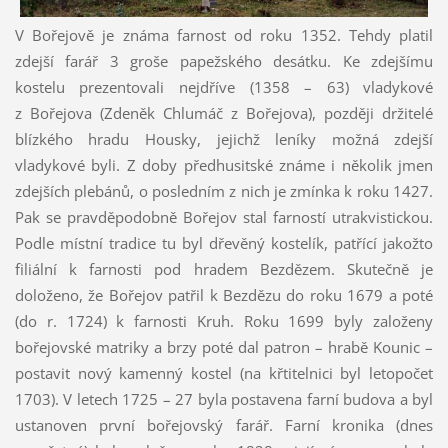
V Bořejově je známa farnost od roku 1352. Tehdy platil
zdejší farář 3 groše papežského desátku. Ke zdejšímu
kostelu prezentovali nejdříve (1358 – 63) vladykové
z Bořejova (Zdeněk Chlumáč z Bořejova), později držitelé
blízkého hradu Housky, jejichž leníky možná zdejší
vladykové byli. Z doby předhusitské známe i několik jmen
zdejších plebánů, o posledním z nich je zmínka k roku 1427.
Pak se pravděpodobně Bořejov stal farností utrakvistickou.
Podle místní tradice tu byl dřevěný kostelík, patřící jakožto
filiální k farnosti pod hradem Bezdězem. Skutečně je
doloženo, že Bořejov patřil k Bezdězu do roku 1679 a poté
(do r. 1724) k farnosti Kruh. Roku 1699 byly založeny
bořejovské matriky a brzy poté dal patron – hrabě Kounic –
postavit nový kamenný kostel (na křtitelnici byl letopočet
1703). V letech 1725 – 27 byla postavena farní budova a byl
ustanoven první bořejovský farář. Farní kronika (dnes