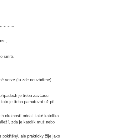
………….,
ost,
o smrti.
uhé verze (tu zde neuvádíme).
případech je třeba zavčasu
oto je třeba pamatovat už při
ých okolností oddat také katolíka
áleží, zda je katolík muž nebo
pokřtěný, ale prakticky žije jako