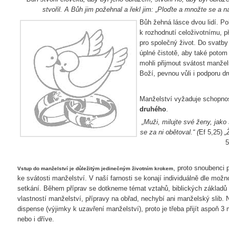
stvořil. A Bůh jim požehnal a řekl jim: „Ploďte a množte se a n
Bůh žehná lásce dvou lidí. Po
k rozhodnutí celoživotnímu, p
pro společný život. Do svatby 
úplné čistotě, aby také potom
mohli přijmout svátost manžel
Boží, pevnou vůli i podporu d
Manželství vyžaduje schopno
druhého
.
„Muži, milujte své ženy, jako
se za ni obětoval.“ (
Ef 5,25)
„
5
, proto snoubenci 
Vstup do manželství je důležitým jedinečným životním krokem
ke svátosti manželství. V naší farnosti se konají individuálně dle mož
setkání. Během příprav se dotkneme témat vztahů, biblických základů 
vlastností manželství, přípravy na obřad, nechybí ani manželský slib. N
dispense (výjimky k uzavření manželství), proto je třeba přijít aspoň 
nebo i dříve.