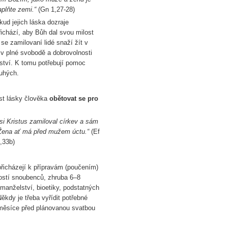
aplňte zemi.“
(Gn 1,27-28)
kud jejich láska dozraje
řichází, aby Bůh dal svou milost
se zamilovaní lidé snaží žít v
 v plné svobodě a dobrovolnosti
ství. K tomu potřebují pomoc
ruhých.
st lásky člověka
obětovat se pro
 si Kristus zamiloval církev a sám
Žena ať má před mužem úctu.“
(Ef
,33b)
přicházejí k přípravám (poučením)
ností snoubenců, zhruba 6–8
manželství, bioetiky, podstatných
ěkdy je třeba vyřídit potřebné
3 měsíce před plánovanou svatbou