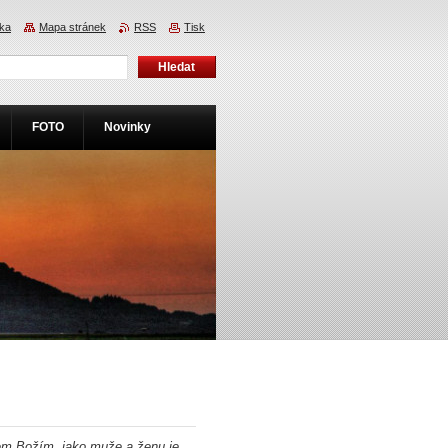
nka
Mapa stránek
RSS
Tisk
FOTO
Novinky
azem Božím, jako muže a ženu je