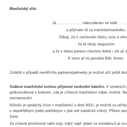
Manželský slib:
Já, ………………, odevzdávám se tobě, …
a přijímám tě za manžela/manželku.
Slibuji, že ti zachovám lásku, úctu a věrn
že tě nikdy neopustím
a že s tebou ponesu všechno dobré i zlé až d
K tomu ať mi pomáhá Bůh. Amen.
Zvláště v případě nevěřícího partnera/partnerky je možné užít ještě dr
Svátost manželství mohou přijmout svobodní katolíci.
V ostatních 
prokonzultovat s knězem, zda je církevní manželství vůbec možné. Na t
seznamování.
Ačkoliv je společný život v manželství o dost těžší, je možné za určit
s nepokřtěným (nebo pokřtěným v jiné než katolické církvi). Přitom nez
žena.
Za včasné povšimnutí také stojí, když např. jeden ze snoubenců je sice 