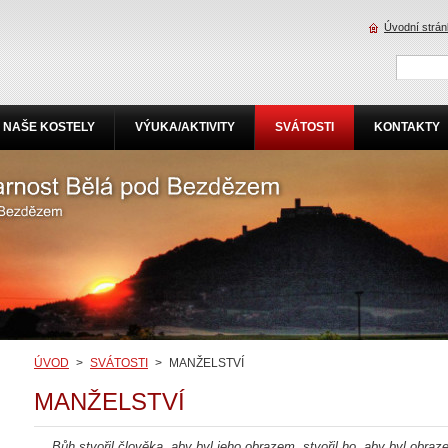
Úvodní strá
NAŠE KOSTELY
VÝUKA/AKTIVITY
SVÁTOSTI
KONTAKTY
ÚVOD
>
SVÁTOSTI
>
MANŽELSTVÍ
MANŽELSTVÍ
Bůh stvořil člověka, aby byl jeho obrazem, stvořil ho, aby byl obr